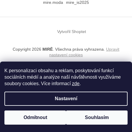
á
mire.moda
mire_is2025
p
a
t
í
Vytvořil Shoptet
Copyright 2026
MIRĒ
. Všechna práva vyhrazena.
Upravit
nastavení cookies
K personalizaci obsahu a reklam, poskytování funkcí
sociálních médií a analýze naší návštěvnosti využíváme
soubory cookies. Více informací
zde
.
Nastavení
Odmítnout
Souhlasím