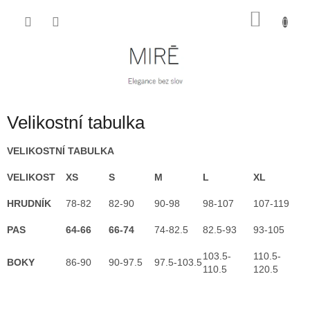
Přejít
NÁKU
na
obsah
KOŠÍK
Velikostní tabulka
VELIKOSTNÍ TABULKA
VELIKOST
XS
S
M
L
XL
HRUDNÍK
78-82
82-90
90-98
98-107
107-119
PAS
64-66
66-74
74-82.5
82.5-93
93-105
103.5-
110.5-
BOKY
86-90
90-97.5
97.5-103.5
110.5
120.5
Z