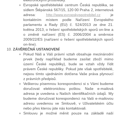
Evropské spotřebitelské centrum Česká republika, se
sídlem Štěpánská 567/15, 120 00 Praha 2, internetová
adresa:
http://www.evropskyspotrebitel.cz
je
kontaktním místem podle Nařízení Evropského
parlamentu a Rady (EU) č. 524/2013 ze dne 21.
května 2013, o řešení spotřebitelských sporů on-line a
o změně nařízení (ES) č. 2006/2004 a směrnice
2009/22/ES (nařízení o řešení spotřebitelských sporů
on-line).
ZÁVĚREČNÁ USTANOVENÍ
Pokud Náš a Váš právní vztah obsahuje mezinárodní
prvek (tedy například budeme zasílat zboží mimo
území České republiky), bude se vztah vždy řídit
právem České republiky. Pokud jste však spotřebitelé,
nejsou tímto ujednáním dotčena Vaše práva plynoucí
z právních předpisů.
Veškerou písemnou korespondenci si s Vámi budeme
doručovat elektronickou poštou. Naše e-mailová
adresa je uvedena u Našich identifikačních údajů. My
budeme doručovat korespondenci na Vaši e-mailovou
adresu uvedenou ve Smlouvě, v Uživatelském účtu
nebo přes kterou jste nás kontaktovali.
Smlouvu je možné měnit pouze na základě naší