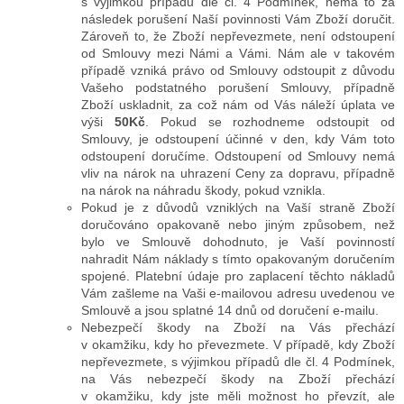
s výjimkou případů dle čl. 4 Podmínek, nemá to za
následek porušení Naší povinnosti Vám Zboží doručit.
Zároveň to, že Zboží nepřevezmete, není odstoupení
od Smlouvy mezi Námi a Vámi. Nám ale v takovém
případě vzniká právo od Smlouvy odstoupit z důvodu
Vašeho podstatného porušení Smlouvy, případně
Zboží uskladnit, za což nám od Vás náleží úplata ve
výši
50Kč
. Pokud se rozhodneme odstoupit od
Smlouvy, je odstoupení účinné v den, kdy Vám toto
odstoupení doručíme. Odstoupení od Smlouvy nemá
vliv na nárok na uhrazení Ceny za dopravu, případně
na nárok na náhradu škody, pokud vznikla.
Pokud je z důvodů vzniklých na Vaší straně Zboží
doručováno opakovaně nebo jiným způsobem, než
bylo ve Smlouvě dohodnuto, je Vaší povinností
nahradit Nám náklady s tímto opakovaným doručením
spojené. Platební údaje pro zaplacení těchto nákladů
Vám zašleme na Vaši e-mailovou adresu uvedenou ve
Smlouvě a jsou splatné 14 dnů od doručení e-mailu.
Nebezpečí škody na Zboží na Vás přechází
v okamžiku, kdy ho převezmete. V případě, kdy Zboží
nepřevezmete, s výjimkou případů dle čl. 4 Podmínek,
na Vás nebezpečí škody na Zboží přechází
v okamžiku, kdy jste měli možnost ho převzít, ale