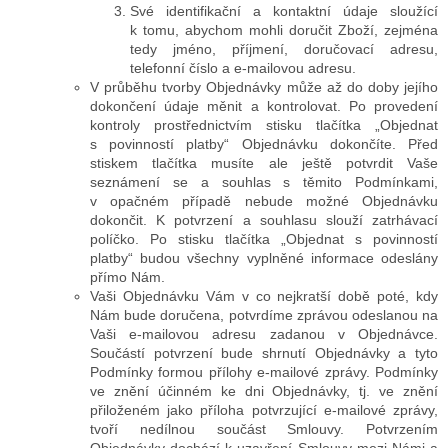
Své identifikační a kontaktní údaje sloužící
k tomu, abychom mohli doručit Zboží, zejména
tedy jméno, příjmení, doručovací adresu,
telefonní číslo a e-mailovou adresu.
V průběhu tvorby Objednávky může až do doby jejího
dokončení údaje měnit a kontrolovat. Po provedení
kontroly prostřednictvím stisku tlačítka „Objednat
s povinností platby“ Objednávku dokončíte. Před
stiskem tlačítka musíte ale ještě potvrdit Vaše
seznámení se a souhlas s těmito Podmínkami,
v opačném případě nebude možné Objednávku
dokončit. K potvrzení a souhlasu slouží zatrhávací
políčko. Po stisku tlačítka „Objednat s povinností
platby“ budou všechny vyplněné informace odeslány
přímo Nám.
Vaši Objednávku Vám v co nejkratší době poté, kdy
Nám bude doručena, potvrdíme zprávou odeslanou na
Vaši e-mailovou adresu zadanou v Objednávce.
Součástí potvrzení bude shrnutí Objednávky a tyto
Podmínky formou přílohy e-mailové zprávy. Podmínky
ve znění účinném ke dni Objednávky, tj. ve znění
přiloženém jako příloha potvrzující e-mailové zprávy,
tvoří nedílnou součást Smlouvy. Potvrzením
Objednávky dochází k uzavření Smlouvy mezi Námi a