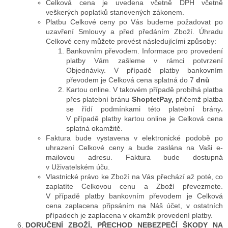
Celková cena je uvedena včetně DPH včetně
veškerých poplatků stanovených zákonem.
Platbu Celkové ceny po Vás budeme požadovat po
uzavření Smlouvy a před předáním Zboží. Úhradu
Celkové ceny můžete provést následujícími způsoby:
Bankovním převodem. Informace pro provedení
platby Vám zašleme v rámci potvrzení
Objednávky. V případě platby bankovním
převodem je Celková cena splatná do 7
dnů
Kartou online. V takovém případě probíhá platba
přes platební bránu
ShoptetPay,
přičemž platba
se řídí podmínkami této platební brány
.
V případě platby kartou online je Celková cena
splatná okamžitě.
Faktura bude vystavena v elektronické podobě po
uhrazení Celkové ceny a bude zaslána na Vaši e-
mailovou adresu. Faktura bude dostupná
v Uživatelském úču.
Vlastnické právo ke Zboží na Vás přechází až poté, co
zaplatíte Celkovou cenu a Zboží převezmete.
V případě platby bankovním převodem je Celková
cena zaplacena připsáním na Náš účet, v ostatních
případech je zaplacena v okamžik provedení platby.
DORUČENÍ ZBOŽÍ, PŘECHOD NEBEZPEČÍ ŠKODY NA