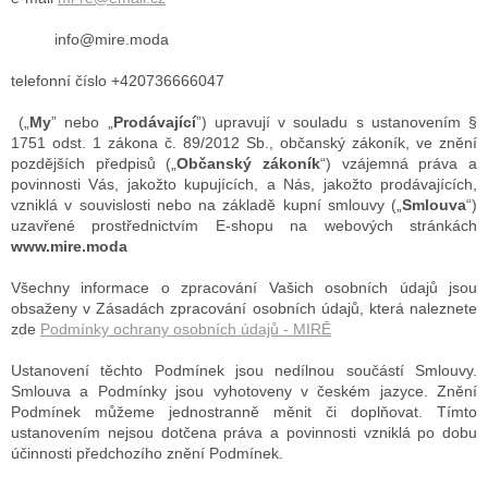
info@mire.moda
telefonní číslo +420736666047
(„
My
” nebo „
Prodávající
”) upravují v souladu s ustanovením §
1751 odst. 1 zákona č. 89/2012 Sb., občanský zákoník, ve znění
pozdějších předpisů („
Občanský zákoník
“) vzájemná práva a
povinnosti Vás, jakožto kupujících, a Nás, jakožto prodávajících,
vzniklá v souvislosti nebo na základě kupní smlouvy („
Smlouva
“)
uzavřené prostřednictvím E-shopu na webových stránkách
www.mire.moda
Všechny informace o zpracování Vašich osobních údajů jsou
obsaženy v Zásadách zpracování osobních údajů, která naleznete
zde
Podmínky ochrany osobních údajů - MIRĒ
Ustanovení těchto Podmínek jsou nedílnou součástí Smlouvy.
Smlouva a Podmínky jsou vyhotoveny v českém jazyce. Znění
Podmínek můžeme jednostranně měnit či doplňovat. Tímto
ustanovením nejsou dotčena práva a povinnosti vzniklá po dobu
účinnosti předchozího znění Podmínek.