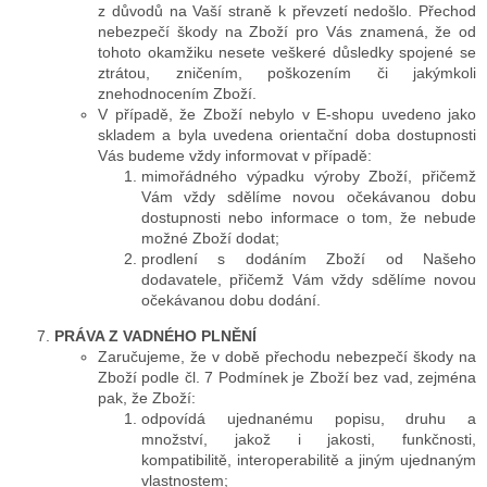
z důvodů na Vaší straně k převzetí nedošlo. Přechod
nebezpečí škody na Zboží pro Vás znamená, že od
tohoto okamžiku nesete veškeré důsledky spojené se
ztrátou, zničením, poškozením či jakýmkoli
znehodnocením Zboží.
V případě, že Zboží nebylo v E-shopu uvedeno jako
skladem a byla uvedena orientační doba dostupnosti
Vás budeme vždy informovat v případě:
mimořádného výpadku výroby Zboží, přičemž
Vám vždy sdělíme novou očekávanou dobu
dostupnosti nebo informace o tom, že nebude
možné Zboží dodat;
prodlení s dodáním Zboží od Našeho
dodavatele, přičemž Vám vždy sdělíme novou
očekávanou dobu dodání.
PRÁVA Z VADNÉHO PLNĚNÍ
Zaručujeme, že v době přechodu nebezpečí škody na
Zboží podle čl. 7 Podmínek je Zboží bez vad, zejména
pak, že Zboží:
odpovídá ujednanému popisu, druhu a
množství, jakož i jakosti, funkčnosti,
kompatibilitě, interoperabilitě a jiným ujednaným
vlastnostem;