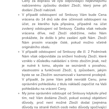
Ceny za dopravu ve výši odpovídající nejlevnějšímu
nabízenému způsobu dodání Zboží, který jsme při
dodání Zboží nabízeli.
V případě odstoupení od Smlouvy Vám bude Cena
vrácena do 14 dnů ode dne účinnosti odstoupení na
účet, ze kterého byla připsána, případně na účet
zvolený odstoupení od Smlouvy. Částka však nebude
vrácena dříve, než Zboží obdržíme, nebo Nám
prokážete, že došlo k jeho zaslání zpět Nám. Zboží
Nám prosím vracejte čisté, pokud možno včetně
originálního obalu.
V případě odstoupení od Smlouvy dle čl. 2 Podmínek
Nám však odpovídáte za snížení hodnoty Zboží, které
vzniklo v důsledku nakládání s tímto zbožím jinak, než
je nutné k tomu, abyste se seznámili s povahou,
vlastnostmi a funkčností Zboží, tj. způsobem, jakým
byste se se Zbožím seznamovali v kamenné prodejně.
V případě, že jsme Vám ještě nevrátili Cenu, jsme
oprávněni pohledávku z titulu nákladů započíst na Vaši
pohledávku na vrácení Ceny.
My jsme oprávněni odstoupit od Smlouvy kdykoliv před
tím, než Vám dodáme Zboží, pokud existují objektivní
důvody, proč není možné Zboží dodat (zejména
důvody na straně třetích osob nebo důvody spočívající