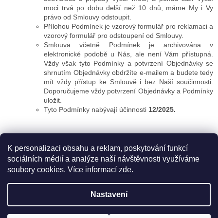
moci trvá po dobu delší než 10 dnů, máme My i Vy
právo od Smlouvy odstoupit.
Přílohou Podmínek je vzorový formulář pro reklamaci a
vzorový formulář pro odstoupení od Smlouvy.
Smlouva včetně Podmínek je archivována v
elektronické podobě u Nás, ale není Vám přístupná.
Vždy však tyto Podmínky a potvrzení Objednávky se
shrnutím Objednávky obdržíte e-mailem a budete tedy
mít vždy přístup ke Smlouvě i bez Naší součinnosti.
Doporučujeme vždy potvrzení Objednávky a Podmínky
uložit.
Tyto Podmínky nabývají účinnosti
12/2025.
Z
á
mire.moda
mire_is2025
p
K personalizaci obsahu a reklam, poskytování funkcí
a
sociálních médií a analýze naší návštěvnosti využíváme
t
soubory cookies. Více informací
zde
.
í
Vytvořil Shoptet
Nastavení
Copyright 2026
MIRĒ
. Všechna práva vyhrazena.
Upravit