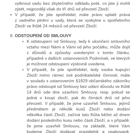
vytknout vadu bez zbytečného odkladu poté, co jste ji mohli
zjistit, nejpozději však do tří dnů od převzetí Zboží.
V případě, že jste spotřebitel, máte právo uplatit práva
z vadného plnění u vady, která se vyskytne u spotřebního
Zboží ve lhůtě 24 měsíců od převzetí Zboží.
ODSTOUPENÍ OD SMLOUVY
K odstoupení od Smlouvy, tedy k ukončení smluvního
vztahu mezi Námi a Vámi od jeho počátku, může dojít
z důvodů a způsoby uvedenými v tomto článku,
případně v dalších ustanoveních Podmínek, ve kterých
je možnost odstoupení výslovně uvedena.
V případě, že jste spotřebitel, tedy osoba kupující
Zboží mimo rámec své podnikatelské činnosti, máte
v souladu s ustanovením §1829 občanského zákoníku
právo odstoupit od Smlouvy bez udání důvodu ve lhůtě
14 dnů ode dne uzavření Smlouvy, resp. pokud se
jedná o koupi zboží, pak do čtrnácti dnů od jeho
převzetí. V případě, že jsme uzavřeli Smlouvu, jejímž
předmětem je několik kusů Zboží nebo dodání
několika částí Zboží, začíná tato lhůta běžet až dnem
dodání posledního kusu nebo části Zboží, a v případě,
že jsme uzavřeli Smlouvu, na základě, které Vám
budeme Zboží dodávat pravidelně a opakovaně,