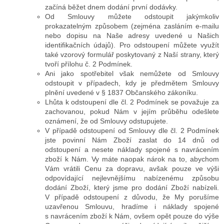
začíná běžet dnem dodání první dodávky.
Od Smlouvy můžete odstoupit jakýmkoliv
prokazatelným způsobem (zejména zasláním e-mailu
nebo dopisu na Naše adresy uvedené u Našich
identifikačních údajů). Pro odstoupení můžete využít
také vzorový formulář poskytovaný z Naší strany, který
tvoří přílohu č. 2 Podmínek.
Ani jako spotřebitel však nemůžete od Smlouvy
odstoupit v případech, kdy je předmětem Smlouvy
plnění uvedené v § 1837 Občanského zákoníku.
Lhůta k odstoupení dle čl. 2 Podmínek se považuje za
zachovanou, pokud Nám v jejím průběhu odešlete
oznámení, že od Smlouvy odstupujete.
V případě odstoupení od Smlouvy dle čl. 2 Podmínek
jste povinní Nám Zboží zaslat do 14 dnů od
odstoupení a nesete náklady spojené s navrácením
zboží k Nám. Vy máte naopak nárok na to, abychom
Vám vrátili Cenu za dopravu, avšak pouze ve výši
odpovídající nejlevnějšímu nabízenému způsobu
dodání Zboží, který jsme pro dodání Zboží nabízeli.
V případě odstoupení z důvodu, že My porušíme
uzavřenou Smlouvu, hradíme i náklady spojené
s navrácením zboží k Nám, ovšem opět pouze do výše