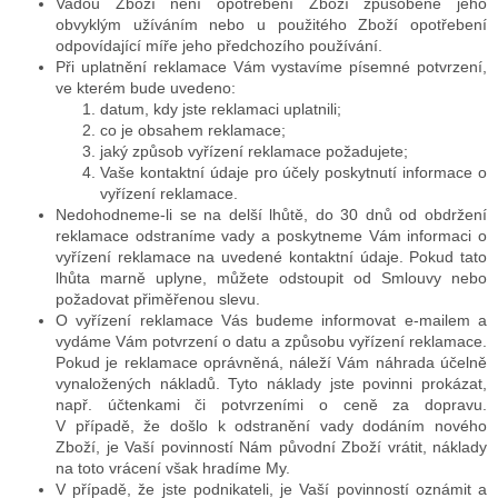
Vadou Zboží není opotřebení Zboží způsobené jeho
obvyklým užíváním nebo u použitého Zboží opotřebení
odpovídající míře jeho předchozího používání.
Při uplatnění reklamace Vám vystavíme písemné potvrzení,
ve kterém bude uvedeno:
datum, kdy jste reklamaci uplatnili;
co je obsahem reklamace;
jaký způsob vyřízení reklamace požadujete;
Vaše kontaktní údaje pro účely poskytnutí informace o
vyřízení reklamace.
Nedohodneme-li se na delší lhůtě, do 30 dnů od obdržení
reklamace odstraníme vady a poskytneme Vám informaci o
vyřízení reklamace na uvedené kontaktní údaje. Pokud tato
lhůta marně uplyne, můžete odstoupit od Smlouvy nebo
požadovat přiměřenou slevu.
O vyřízení reklamace Vás budeme informovat e-mailem a
vydáme Vám potvrzení o datu a způsobu vyřízení reklamace.
Pokud je reklamace oprávněná, náleží Vám náhrada účelně
vynaložených nákladů. Tyto náklady jste povinni prokázat,
např. účtenkami či potvrzeními o ceně za dopravu.
V případě, že došlo k odstranění vady dodáním nového
Zboží, je Vaší povinností Nám původní Zboží vrátit, náklady
na toto vrácení však hradíme My.
V případě, že jste podnikateli, je Vaší povinností oznámit a