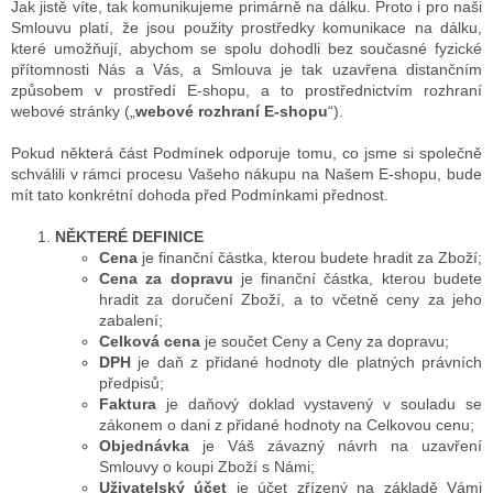
Jak jistě víte, tak komunikujeme primárně na dálku. Proto i pro naši
Smlouvu platí, že jsou použity prostředky komunikace na dálku,
které umožňují, abychom se spolu dohodli bez současné fyzické
přítomnosti Nás a Vás, a Smlouva je tak uzavřena distančním
způsobem v prostředí E-shopu, a to prostřednictvím rozhraní
webové stránky („
webové rozhraní E-shopu
“).
Pokud některá část Podmínek odporuje tomu, co jsme si společně
schválili v rámci procesu Vašeho nákupu na Našem E-shopu, bude
mít tato konkrétní dohoda před Podmínkami přednost.
NĚKTERÉ DEFINICE
Cena
je finanční částka, kterou budete hradit za Zboží;
Cena za dopravu
je finanční částka, kterou budete
hradit za doručení Zboží, a to včetně ceny za jeho
zabalení;
Celková cena
je součet Ceny a Ceny za dopravu;
DPH
je daň z přidané hodnoty dle platných právních
předpisů;
Faktura
je daňový doklad vystavený v souladu se
zákonem o dani z přidané hodnoty na Celkovou cenu;
Objednávka
je Váš závazný návrh na uzavření
Smlouvy o koupi Zboží s Námi;
Uživatelský účet
je účet zřízený na základě Vámi