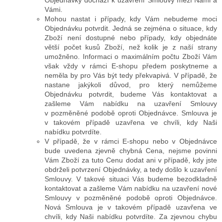
Vámi.
Mohou nastat i případy, kdy Vám nebudeme moci
Objednávku potvrdit. Jedná se zejména o situace, kdy
Zboží není dostupné nebo případy, kdy objednáte
větší počet kusů Zboží, než kolik je z naší strany
umožněno. Informaci o maximálním počtu Zboží Vám
však vždy v rámci E-shopu předem poskytneme a
neměla by pro Vás být tedy překvapivá. V případě, že
nastane jakýkoli důvod, pro který nemůžeme
Objednávku potvrdit, budeme Vás kontaktovat a
zašleme Vám nabídku na uzavření Smlouvy
v pozměněné podobě oproti Objednávce. Smlouva je
v takovém případě uzavřena ve chvíli, kdy Naši
nabídku potvrdíte.
V případě, že v rámci E-shopu nebo v Objednávce
bude uvedena zjevně chybná Cena, nejsme povinni
Vám Zboží za tuto Cenu dodat ani v případě, kdy jste
obdrželi potvrzení Objednávky, a tedy došlo k uzavření
Smlouvy. V takové situaci Vás budeme bezodkladně
kontaktovat a zašleme Vám nabídku na uzavření nové
Smlouvy v pozměněné podobě oproti Objednávce.
Nová Smlouva je v takovém případě uzavřena ve
chvíli, kdy Naši nabídku potvrdíte. Za zjevnou chybu