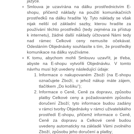
jazyce.
Smlouva je uzavírána na dálku prostřednictvím E-
shopu, přičemž náklady na použití komunikačních
prostředků na dálku hradíte Vy. Tyto náklady se však
nijak neliší od základní sazby, kterou hradíte za
používání těchto prostředků (tedy zejména za přístup
k internetu), žádné další náklady účtované Námi tedy
nad rámec Celkové ceny nemusíte očekávat.
Odesláním Objednávky souhlasíte s tím, že prostředky
komunikace na dálku využíváme.
K tomu, abychom mohli Smlouvu uzavřít, je třeba,
abyste na E-shopu vytvořili Objednávku. V tomto
návrhu musí být uvedeny následující údaje:
Informace o nakupovaném Zboží (na E-shopu
označujete Zboží, o jehož nákup máte zájem,
tlačítkem „Do košíku“);
Informace o Ceně, Ceně za dopravu, způsobu
platby Celkové ceny a požadovaném způsobu
doručení Zboží; tyto informace budou zadány
v rámci tvorby Objednávky v rámci uživatelského
prostředí E-shopu, přičemž informace o Ceně,
Ceně za dopravu a Celkové ceně budou
uvedeny automaticky na základě Vámi zvolného
Zboží, způsobu jeho doručení a platby;