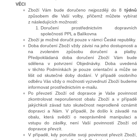
VĚCI
Zboží Vám bude doručeno nejpozději do 8
týdnů
způsobem dle Vaší volby, přičemž můžete vybírat
z následujících možností:
Doručení prostřednictvím dopravních
společností PPL a Balíkovna
Zboží je možné doručit pouze v rámci České republiky.
Doba doručení Zboží vždy závisí na jeho dostupnosti a
na zvoleném způsobu doručení a platby.
Předpokládaná doba doručení Zboží Vám bude
sdělena v potvrzení Objednávky. Doba uvedená
v těchto Podmínkách je pouze orientační a může se
lišit od skutečné doby dodání. V případě osobního
odběru Vás vždy o možnosti vyzvednutí Zboží budeme
informovat prostřednictvím e-mailu.
Po převzetí Zboží od dopravce je Vaše povinnost
zkontrolovat neporušenost obalu Zboží a v případě
jakýchkoli závad tuto skutečnost neprodleně oznámit
dopravci a Nám. V případě, že došlo k závadě na
obalu, která svědčí o neoprávněné manipulaci a
vstupu do zásilky, není Vaší povinností Zboží od
dopravce převzít.
V případě, kdy porušíte svoji povinnost převzít Zboží,