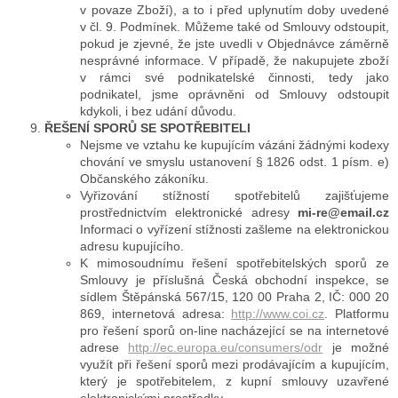
v povaze Zboží), a to i před uplynutím doby uvedené
v čl. 9. Podmínek. Můžeme také od Smlouvy odstoupit,
pokud je zjevné, že jste uvedli v Objednávce záměrně
nesprávné informace. V případě, že nakupujete zboží
v rámci své podnikatelské činnosti, tedy jako
podnikatel, jsme oprávněni od Smlouvy odstoupit
kdykoli, i bez udání důvodu.
ŘEŠENÍ SPORŮ SE SPOTŘEBITELI
Nejsme ve vztahu ke kupujícím vázáni žádnými kodexy
chování ve smyslu ustanovení § 1826 odst. 1 písm. e)
Občanského zákoníku.
Vyřizování stížností spotřebitelů zajišťujeme
prostřednictvím elektronické adresy
mi-re@email.cz
Informaci o vyřízení stížnosti zašleme na elektronickou
adresu kupujícího.
K mimosoudnímu řešení spotřebitelských sporů ze
Smlouvy je příslušná Česká obchodní inspekce, se
sídlem Štěpánská 567/15, 120 00 Praha 2, IČ: 000 20
869, internetová adresa:
http://www.coi.cz
. Platformu
pro řešení sporů on-line nacházející se na internetové
adrese
http://ec.europa.eu/consumers/odr
je možné
využít při řešení sporů mezi prodávajícím a kupujícím,
který je spotřebitelem, z kupní smlouvy uzavřené
elektronickými prostředky.