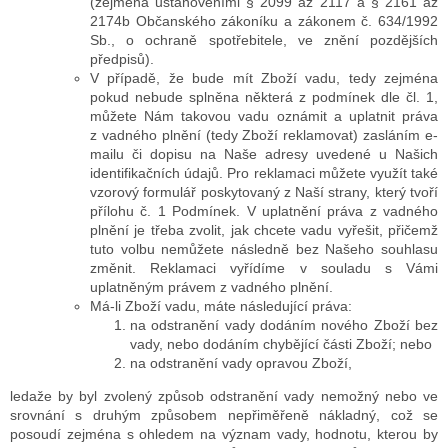
(zejména ustanoveními § 2099 až 2117 a § 2161 až
2174b Občanského zákoníku a zákonem č. 634/1992
Sb., o ochraně spotřebitele, ve znění pozdějších
předpisů).
V případě, že bude mít Zboží vadu, tedy zejména
pokud nebude splněna některá z podmínek dle čl. 1,
můžete Nám takovou vadu oznámit a uplatnit práva
z vadného plnění (tedy Zboží reklamovat) zasláním e-
mailu či dopisu na Naše adresy uvedené u Našich
identifikačních údajů. Pro reklamaci můžete využít také
vzorový formulář poskytovaný z Naší strany, který tvoří
přílohu č. 1 Podmínek. V uplatnění práva z vadného
plnění je třeba zvolit, jak chcete vadu vyřešit, přičemž
tuto volbu nemůžete následně bez Našeho souhlasu
změnit. Reklamaci vyřídíme v souladu s Vámi
uplatněným právem z vadného plnění.
Má-li Zboží vadu, máte následující práva:
na odstranění vady dodáním nového Zboží bez
vady, nebo dodáním chybějící části Zboží; nebo
na odstranění vady opravou Zboží,
ledaže by byl zvolený způsob odstranění vady nemožný nebo ve
srovnání s druhým způsobem nepřiměřeně nákladný, což se
posoudí zejména s ohledem na význam vady, hodnotu, kterou by