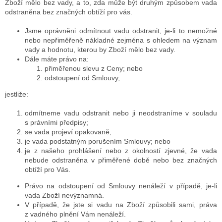
Zboží mělo bez vady, a to, zda může být druhým způsobem vada
odstraněna bez značných obtíží pro vás.
Jsme oprávněni odmítnout vadu odstranit, je-li to nemožné
nebo nepřiměřeně nákladné zejména s ohledem na význam
vady a hodnotu, kterou by Zboží mělo bez vady.
Dále máte právo na:
přiměřenou slevu z Ceny; nebo
odstoupení od Smlouvy,
jestliže:
odmítneme vadu odstranit nebo ji neodstraníme v souladu
s právními předpisy;
se vada projeví opakovaně,
je vada podstatným porušením Smlouvy; nebo
je z našeho prohlášení nebo z okolností zjevné, že vada
nebude odstraněna v přiměřené době nebo bez značných
obtíží pro Vás.
Právo na odstoupení od Smlouvy nenáleží v případě, je-li
vada Zboží nevýznamná.
V případě, že jste si vadu na Zboží způsobili sami, práva
z vadného plnění Vám nenáleží.