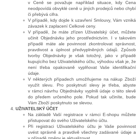
v Ceně se považuje například situace, kdy Cena
neodpovídá obvyklé ceně u jiných prodejců nebo chybí
či přebývá cifra.
V případě, kdy dojde k uzavření Smlouvy, Vám vzniká
závazek k zaplacení Celkové ceny.
V případě, že máte zřízen Uživatelský účet, můžete
učinit Objednávku jeho prostřednictvím. I v takovém
případě máte ale povinnost zkontrolovat správnost,
pravdivost a úplnost předvyplněných údajů. Způsob
tvorby Objednávky je však totožný, jako v případě
kupujícího bez Uživatelského účtu, výhodou však je, že
není třeba opakovaně vyplňovat Vaše identifikační
údaje.
V některých případech umožňujeme na nákup Zboží
využít slevu. Pro poskytnutí slevy je třeba, abyste
v rámci návrhu Objednávky vyplnili údaje o této slevě
do předem určeného pole. Pokud tak učiníte, bude
Vám Zboží poskytnuto se slevou.
UŽIVATELSKÝ ÚČET
Na základě Vaší registrace v rámci E-shopu můžete
přistupovat do svého Uživatelského účtu.
Při registraci Uživatelského účtu je Vaše povinnost
uvést správně a pravdivě všechny zadávané údaje a
v případě změny je aktualizovat.