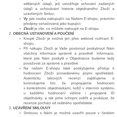
sdělených údajů, jež umožňuje uchování zadaných
údajů a uchovávání historie objednaného Zboží a
uzavřených Smluv;
Vy
jste osoba nakupující na Našem E-shopu, právními
předpisy označovaná jako kupující;
Zboží
je vše, co můžete nakoupit na E-shopu.
OBECNÁ USTANOVENÍ A POUČENÍ
Koupě Zboží je možná jen přes webové rozhraní E-
shopu.
Při nákupu Zboží je Vaše povinnost poskytnout Nám
všechny informace správně a pravdivě. Informace,
které jste Nám poskytli v Objednávce budeme tedy
považovat za správné a pravdivé.
Na našem E-shopu také poskytujeme přístup k
hodnocení Zboží provedenému jinými spotřebiteli.
Autenticitu takových recenzí zajišťujeme a
kontrolujeme tím, že propojujeme hodnocení
s konkrétními objednávkami, tudíž v interním systému
u každého hodnocení vidíme i propojené ID
objednávky, a tak jsme schopni ověřit a prokázat, že
recenze pochází od reálného spotřebitele.
UZAVŘENÍ SMLOUVY
Smlouvu s Námi je možné uzavřít pouze v českém