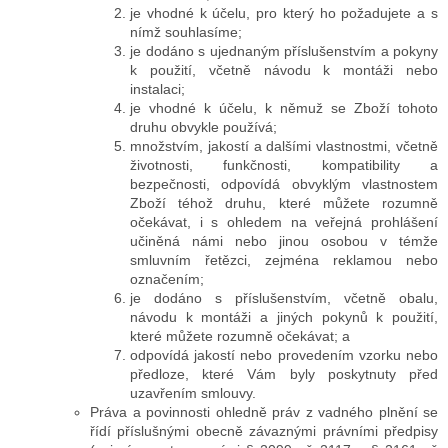
je vhodné k účelu, pro který ho požadujete a s
nímž souhlasíme;
je dodáno s ujednaným příslušenstvím a pokyny
k použití, včetně návodu k montáži nebo
instalaci;
je vhodné k účelu, k němuž se Zboží tohoto
druhu obvykle používá;
množstvím, jakostí a dalšími vlastnostmi, včetně
životnosti, funkčnosti, kompatibility a
bezpečnosti, odpovídá obvyklým vlastnostem
Zboží téhož druhu, které můžete rozumně
očekávat, i s ohledem na veřejná prohlášení
učiněná námi nebo jinou osobou v témže
smluvním řetězci, zejména reklamou nebo
označením;
je dodáno s příslušenstvím, včetně obalu,
návodu k montáži a jiných pokynů k použití,
které můžete rozumně očekávat; a
odpovídá jakostí nebo provedením vzorku nebo
předloze, které Vám byly poskytnuty před
uzavřením smlouvy.
Práva a povinnosti ohledně práv z vadného plnění se
řídí příslušnými obecně závaznými právními předpisy