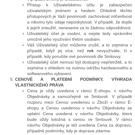
Přístup k Uživatelskému účtu je zabezpečen
uživatelským jménem a heslem. Ohledně těchto
přístupových je Vaší povinností zachovávat mlčenlivost
a nikomu tyto údaje neposkytovat. V případě, že dojde
k jejich zneužití, neneseme za to žádnou odpovědnost.
Uživatelský účet je osobní, a nejste tedy oprávněni
umožnit jeho využívání třetím osobám.
Váš Uživatelský účet můžeme zrušit, a to zejména v
případě, když jej více, než
rok
nevyužíváte, či v
případě, kdy porušíte své povinnosti dle Smlouvy.
Uživatelský účet nemusí být dostupný nepřetržitě, a to
zejména s ohledem na nutnou údržbu hardwarového a
softwarového vybavení.
CENOVÉ A PLATEBNÍ PODMÍNKY, VÝHRADA
VLASTNICKÉHO PRÁVA
Cena je vždy uvedena v rámci E-shopu, v návrhu
Objednávky a samozřejmě ve Smlouvě. V případě
rozporu mezi Cenou uvedenou u Zboží v rámci E-
shopu a Cenou uvedenou v návrhu Objednávky se
uplatní Cena uvedená v návrhu Objednávky, která
bude vždy totožná s cenou ve Smlouvě. V rámci
návrhu Objednávky je též uvedena Cena za dopravu,
případně podmínky, kdy je doprava zdarma.