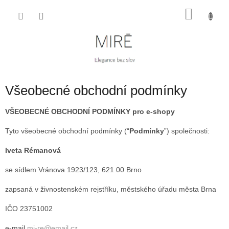
Přejít
NÁKU
na
obsah
KOŠÍK
Všeobecné obchodní podmínky
VŠEOBECNÉ OBCHODNÍ PODMÍNKY pro e-shopy
Tyto všeobecné obchodní podmínky (“
Podmínky
”) společnosti:
Iveta Rémanová
se sídlem Vránova 1923/123, 621 00 Brno
zapsaná v živnostenském rejstříku, městského úřadu města Brna
IČO 23751002
e-mail
mi-re@email.cz