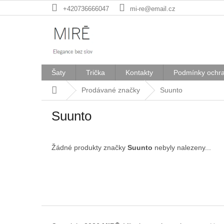
Přejít
+420736666047
mi-re@email.cz
na
obsah
Šaty
Trička
Kontakty
Podmínky ochra
Domů
Prodávané značky
Suunto
Suunto
Žádné produkty značky
Suunto
nebyly nalezeny...
Z
á
p
a
t
í