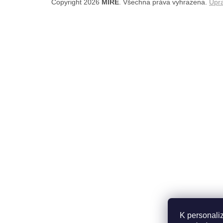
Copyright 2026
MIRĒ
. Všechna práva vyhrazena.
Upra
K personali