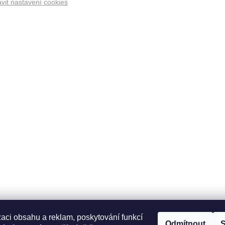
vit nastavení cookies
zaci obsahu a reklam, poskytování funkcí
Odmítnout
S