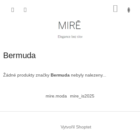
Přejít
NÁKU
na
obsah
KOŠÍK
Bermuda
Žádné produkty značky
Bermuda
nebyly nalezeny...
Z
á
mire.moda
mire_is2025
p
a
t
í
Vytvořil Shoptet