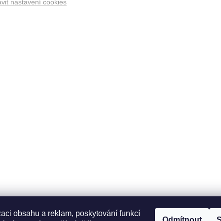
vit nastavení cookies
zaci obsahu a reklam, poskytování funkcí
Odmítnout
S