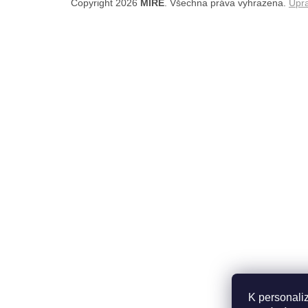
Copyright 2026
MIRĒ
. Všechna práva vyhrazena.
Upra
K personali