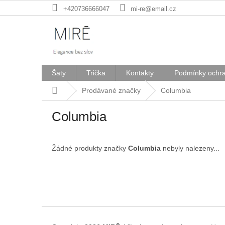
Přejít
+420736666047
mi-re@email.cz
na
obsah
Šaty
Trička
Kontakty
Podmínky ochra
Domů
Prodávané značky
Columbia
Columbia
Žádné produkty značky
Columbia
nebyly nalezeny...
Z
á
p
a
t
í