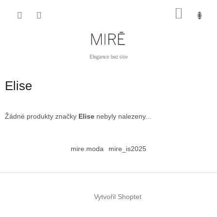
Přejít
NÁKU
na
obsah
KOŠÍK
Elise
Žádné produkty značky
Elise
nebyly nalezeny...
Z
á
mire.moda
mire_is2025
p
a
t
í
Vytvořil Shoptet