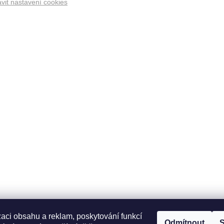
vit nastavení cookies
zaci obsahu a reklam, poskytování funkcí
Odmítnout
S