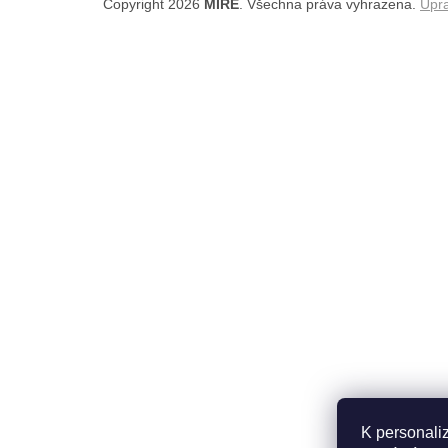
Copyright 2026
MIRĒ
. Všechna práva vyhrazena.
Upra
K personali