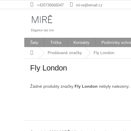
Přejít
+420736666047
mi-re@email.cz
na
obsah
Šaty
Trička
Kontakty
Podmínky ochra
Domů
Prodávané značky
Fly London
Fly London
Žádné produkty značky
Fly London
nebyly nalezeny..
Z
á
p
a
t
í