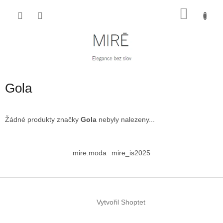
Přejít
NÁKU
na
obsah
KOŠÍK
Gola
Žádné produkty značky
Gola
nebyly nalezeny...
Z
á
mire.moda
mire_is2025
p
a
t
í
Vytvořil Shoptet