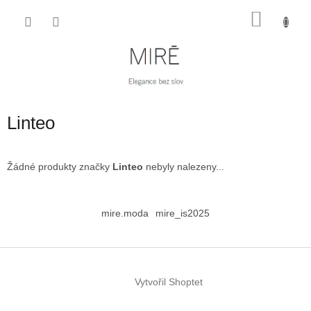
Přejít
NÁKU
na
obsah
KOŠÍK
Linteo
Žádné produkty značky
Linteo
nebyly nalezeny...
Z
á
mire.moda
mire_is2025
p
a
t
í
Vytvořil Shoptet