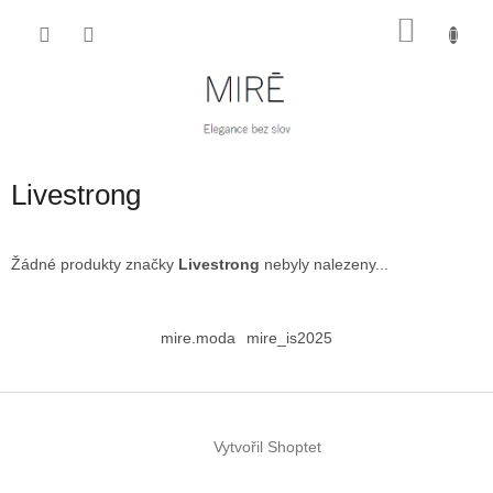
Přejít
NÁKU
na
obsah
KOŠÍK
Livestrong
Žádné produkty značky
Livestrong
nebyly nalezeny...
Z
á
mire.moda
mire_is2025
p
a
t
í
Vytvořil Shoptet