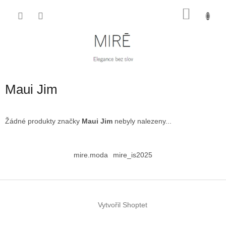
Přejít
NÁKU
na
obsah
KOŠÍK
Maui Jim
Žádné produkty značky
Maui Jim
nebyly nalezeny...
Z
á
mire.moda
mire_is2025
p
a
t
í
Vytvořil Shoptet