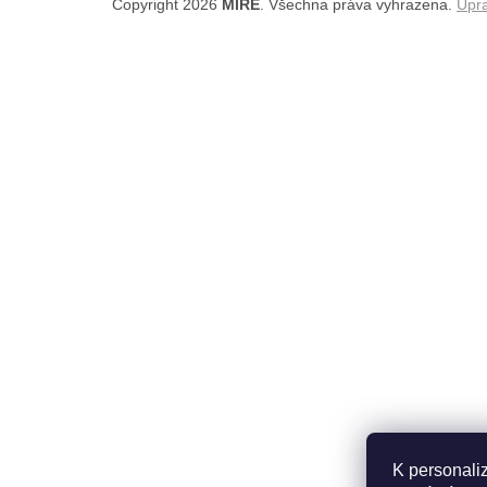
Copyright 2026
MIRĒ
. Všechna práva vyhrazena.
Upra
K personali