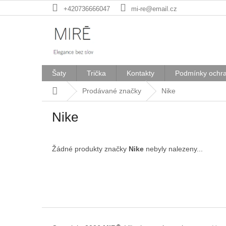
Přejít
+420736666047
mi-re@email.cz
na
obsah
Šaty
Trička
Kontakty
Podmínky ochra
Domů
Prodávané značky
Nike
Nike
Žádné produkty značky
Nike
nebyly nalezeny...
Z
á
p
a
t
í