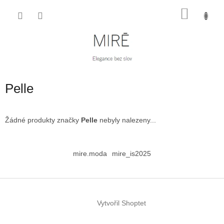
Přejít
NÁKU
na
obsah
KOŠÍK
Pelle
Žádné produkty značky
Pelle
nebyly nalezeny...
Z
á
mire.moda
mire_is2025
p
a
t
í
Vytvořil Shoptet