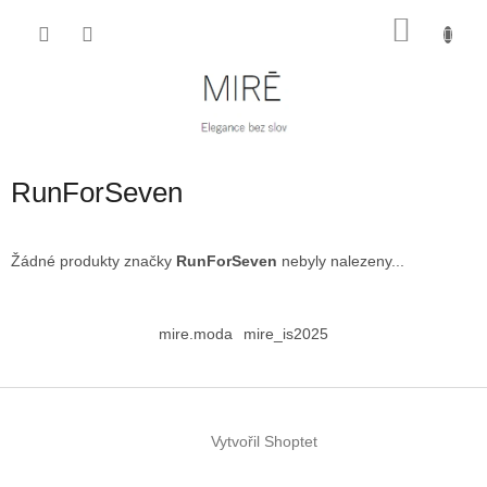
Přejít
NÁKU
na
obsah
KOŠÍK
RunForSeven
Žádné produkty značky
RunForSeven
nebyly nalezeny...
Z
á
mire.moda
mire_is2025
p
a
t
í
Vytvořil Shoptet