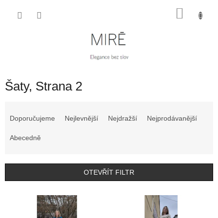
Přejít
NÁKU
na
obsah
KOŠÍK
Šaty
, Strana 2
Ř
a
Doporučujeme
Nejlevnější
Nejdražší
Nejprodávanější
z
e
Abecedně
n
í
p
OTEVŘÍT FILTR
r
o
V
d
ý
u
p