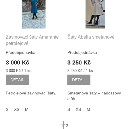
k
i
t
s
ů
p
r
o
d
Zavinovací šaty Amarante
Šaty Abella smetanové
u
petrolejové
k
Předobjednávka
Předobjednávka
t
3 000 Kč
3 250 Kč
ů
Měrná
Měrná
3 000 Kč / 1 ks
3 250 Kč / 1 ks
cena:
cena:
DETAIL
DETAIL
Petrolejové zavinovací šaty.
Smetanové šaty – nadčasový
střih.
S
XS
M
S
XS
M
S
1
2
t