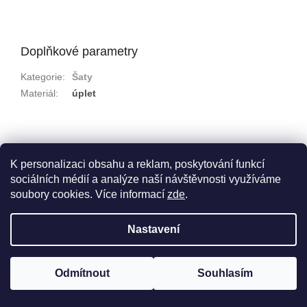
Doplňkové parametry
Kategorie
:
Šaty
Materiál
:
úplet
Z
á
mire.moda
mire_is2025
p
K personalizaci obsahu a reklam, poskytování funkcí
a
sociálních médií a analýze naší návštěvnosti využíváme
t
soubory cookies. Více informací
zde
.
í
Vytvořil Shoptet
Nastavení
Copyright 2026
MIRĒ
. Všechna práva vyhrazena.
Upravit
Odmítnout
Souhlasím
nastavení cookies