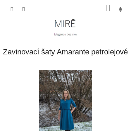
Přejít
NÁKU
na
obsah
KOŠÍK
Zavinovací šaty Amarante petrolejové