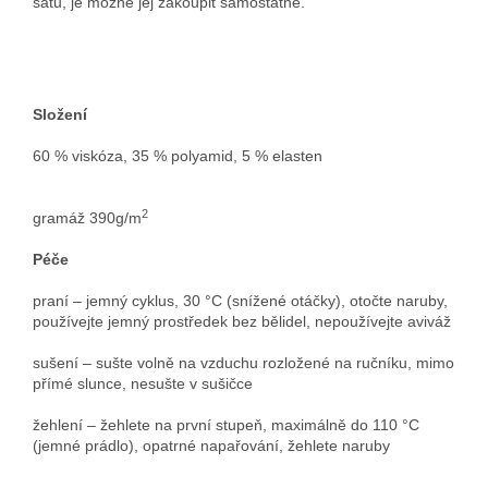
šatů, je možné jej zakoupit samostatně.
Složení
60 % viskóza, 35 % polyamid, 5 % elasten
2
gramáž 390g/m
Péče
praní – jemný cyklus, 30 °C (snížené otáčky), otočte naruby,
používejte jemný prostředek bez bělidel, nepoužívejte aviváž
sušení – sušte volně na vzduchu rozložené na ručníku, mimo
přímé slunce, nesušte v sušičce
žehlení – žehlete na první stupeň, maximálně do 110 °C
(jemné prádlo), opatrné napařování, žehlete naruby