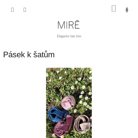
Přejít
NÁKU
na
obsah
KOŠÍK
Pásek k šatům