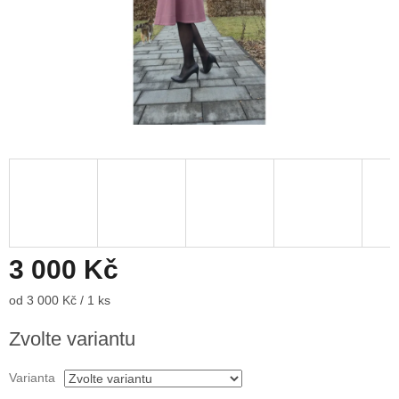
3 000 Kč
Měrná
od 3 000 Kč / 1 ks
cena:
Zvolte variantu
Varianta