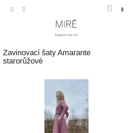
Přejít
NÁKU
na
obsah
KOŠÍK
Zavinovací šaty Amarante
starorůžové