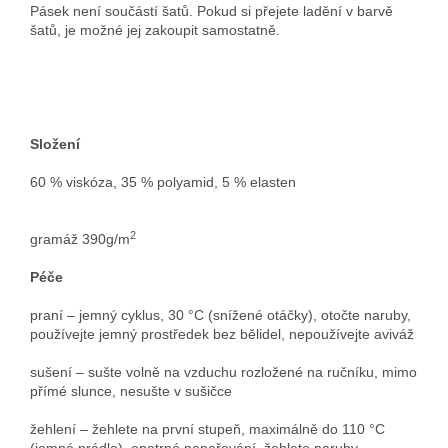
Pásek není součástí šatů. Pokud si přejete ladění v barvě
šatů, je možné jej zakoupit samostatně.
Složení
60 % viskóza, 35 % polyamid, 5 % elasten
2
gramáž 390g/m
Péče
praní – jemný cyklus, 30 °C (snížené otáčky), otočte naruby,
používejte jemný prostředek bez bělidel, nepoužívejte aviváž
sušení – sušte volně na vzduchu rozložené na ručníku, mimo
přímé slunce, nesušte v sušičce
žehlení – žehlete na první stupeň, maximálně do 110 °C
(jemné prádlo), opatrné napařování, žehlete naruby