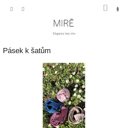
Přejít
NÁKU
na
obsah
KOŠÍK
Pásek k šatům