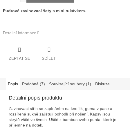
Pudrové zavinovací šaty s mini rukávkem.
Detailní informace
ZEPTAT SE
SDÍLET
Popis
Podobné (7)
Související soubory (1)
Diskuze
Detailní popis produktu
Zavinovací střih se zapínáním na knoflík, guma v pase a
rozšířená sukně zajišťují pohodlí při nošení. Kapsy jsou
skrytě všité ve švech.
Ušité z bambusového punta, které je
příjemné na dotek.