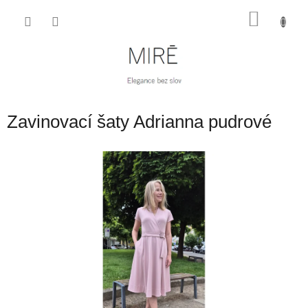
Přejít
NÁKU
na
obsah
KOŠÍK
Zavinovací šaty Adrianna pudrové