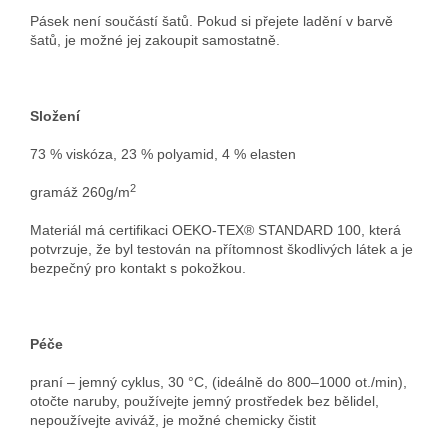
Pásek není součástí šatů. Pokud si přejete ladění v barvě
šatů, je možné jej zakoupit samostatně.
Složení
73 % viskóza, 23 % polyamid, 4 % elasten
2
gramáž 260g/m
Materiál má certifikaci OEKO-TEX® STANDARD 100, která
potvrzuje, že byl testován na přítomnost škodlivých látek a je
bezpečný pro kontakt s pokožkou.
Péče
praní – jemný cyklus, 30 °C, (ideálně do 800–1000 ot./min),
otočte naruby, používejte jemný prostředek bez bělidel,
nepoužívejte aviváž, je možné chemicky čistit