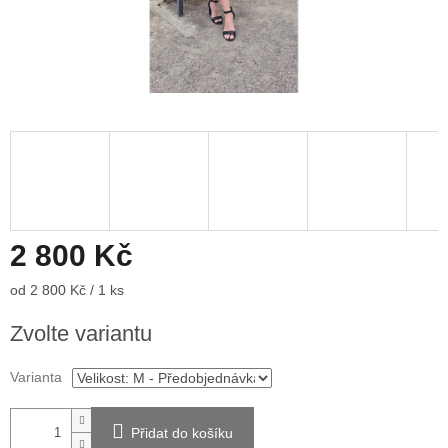
2 800 Kč
Měrná
od 2 800 Kč / 1 ks
cena:
Zvolte variantu
Varianta
Přidat do košíku