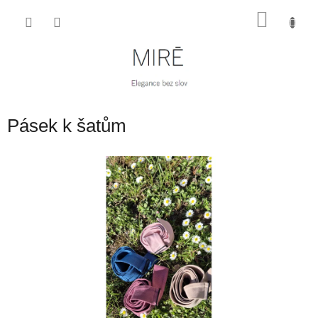
Přejít
NÁKU
na
obsah
KOŠÍK
Pásek k šatům