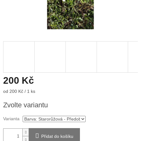
200 Kč
Měrná
od 200 Kč / 1 ks
cena:
Zvolte variantu
Varianta
Přidat do košíku