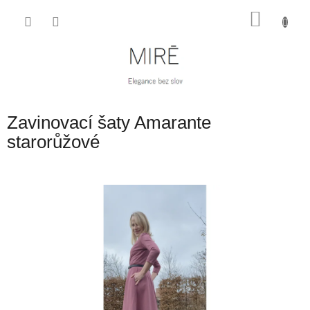
Přejít
NÁKU
na
obsah
KOŠÍK
Zavinovací šaty Amarante
starorůžové