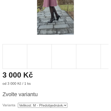
3 000 Kč
Měrná
od 3 000 Kč / 1 ks
cena:
Zvolte variantu
Varianta