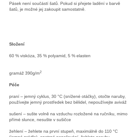
Pásek není součástí šatů. Pokud si přejete ladění v barvě
šatů, je možné jej zakoupit samostatně.
Složení
60 % viskóza, 35 % polyamid, 5 % elasten
2
gramáž 390g/m
Péče
praní – jemný cyklus, 30 °C (snížené otáčky), otočte naruby,
používejte jemný prostředek bez bělidel, nepoužívejte aviváž
sušení – sušte volně na vzduchu rozložené na ručníku, mimo
přímé slunce, nesušte v sušičce
žehlení – žehlete na první stupeň, maximálně do 110 °C
(jemné prádlo), opatrné napařování, žehlete naruby