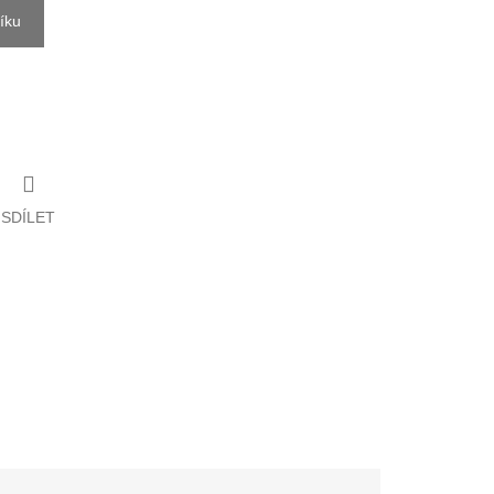
íku
SDÍLET