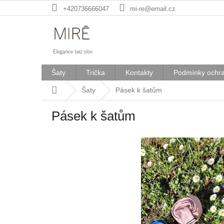
Přejít
+420736666047
mi-re@email.cz
na
obsah
Šaty
Trička
Kontakty
Podmínky ochra
Domů
Šaty
Pásek k šatům
Pásek k šatům